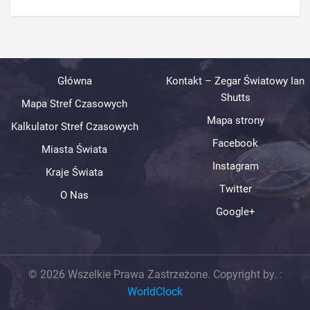
Główna
Kontakt – Zegar Światowy Ian
Shutts
Mapa Stref Czasowych
Mapa strony
Kalkulator Stref Czasowych
Facebook
Miasta Świata
Instagram
Kraje Świata
Twitter
O Nas
Google+
© 2026 Wszelkie Prawa Zastrzeżone. Copyright by.
:
WorldClock