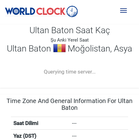
Toggl
naviga
Ultan Baton Saat Kaç
Şu Anki Yerel Saat
Ultan Baton
Moğolistan, Asya
--:--
--
--
-- ---- ----
Querying time server...
Time Zone And General Information For Ultan
Baton
Saat Dilimi
---
Yaz (DST)
---