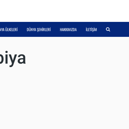
YA ÜLKELERI
DÜNYA ŞEHIRLERI
HAKKIMIZDA
İLETIŞIM
iya