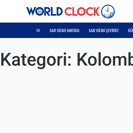
EV
SAAT DILIMI HARITASI
SAAT DILIMI ÇEVIRICI
DÜN
Kategori:
Kolomb