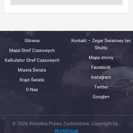
Główna
Kontakt – Zegar Światowy Ian
Shutts
Mapa Stref Czasowych
Mapa strony
Kalkulator Stref Czasowych
Facebook
Miasta Świata
Instagram
Kraje Świata
Twitter
O Nas
Google+
© 2026 Wszelkie Prawa Zastrzeżone. Copyright by.
:
WorldClock