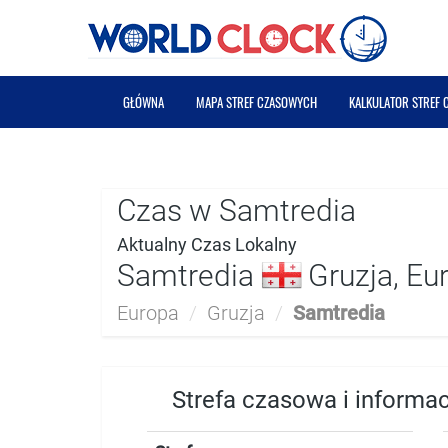
GŁÓWNA
MAPA STREF CZASOWYCH
KALKULATOR STREF
Czas w Samtredia
Aktualny Czas Lokalny
Samtredia
Gruzja, Eu
Europa
/
Gruzja
/
Samtredia
Strefa czasowa i informa