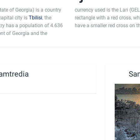
tate of Georgia) is a country
currency used is the Lari (GE
apital city is
Tbilisi
, the
rectangle with a red cross, wh
try has a population of 4.636
have a smaller red cross on t
dent of Georgia and the
amtredia
Sam