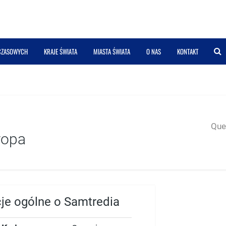
 CZASOWYCH
KRAJE ŚWIATA
MIASTA ŚWIATA
O NAS
KONTAKT
Quer
ropa
cje ogólne o Samtredia