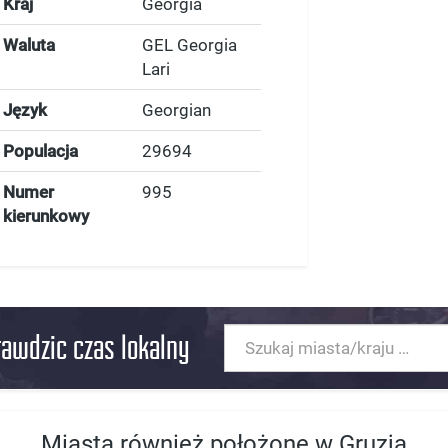
Kraj
Georgia
Waluta
GEL Georgia
Lari
Język
Georgian
Populacja
29694
Numer
995
kierunkowy
rawdzic czas lokalny
Miasta również położone w Gruzja