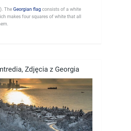
L). The
Georgian flag
consists of a white
ich makes four squares of white that all
hem.
tredia, Zdjęcia z Georgia