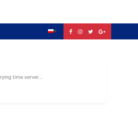
--:--
--
--
ying time server...
-- ---- ----