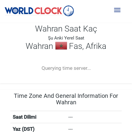
Toggl
naviga
Wahran Saat Kaç
Şu Anki Yerel Saat
Wahran
Fas, Afrika
--:--
--
--
-- ---- ----
Querying time server...
Time Zone And General Information For
Wahran
Saat Dilimi
---
Yaz (DST)
---