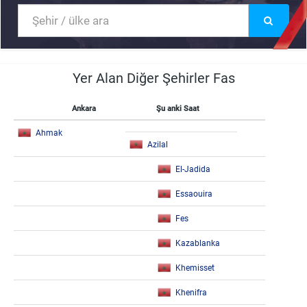
Yer Alan Diğer Şehirler Fas
Ankara
Şu anki Saat
Ahmak
Azilal
El-Jadida
Essaouira
Fes
Kazablanka
Khemisset
Khenifra