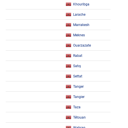
Khouribga
Larache
Marrakesh
Meknes
Ouarzazate
Rabat
Satış
Settat
Tanger
Tangier
Taza
Tétouan
Wahran