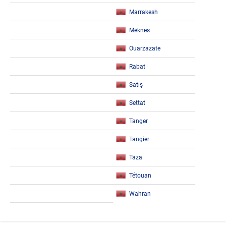
Marrakesh
Meknes
Ouarzazate
Rabat
Satış
Settat
Tanger
Tangier
Taza
Tétouan
Wahran