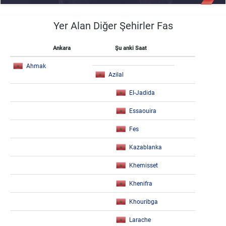
Yer Alan Diğer Şehirler Fas
Ankara
Şu anki Saat
Ahmak
Azilal
El-Jadida
Essaouira
Fes
Kazablanka
Khemisset
Khenifra
Khouribga
Larache