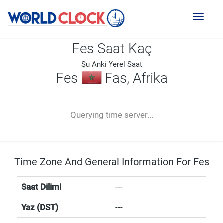
Toggl
naviga
Fes Saat Kaç
Şu Anki Yerel Saat
Fes
Fas, Afrika
--:--
--
--
-- ---- ----
Querying time server...
Time Zone And General Information For Fes
Saat Dilimi
---
Yaz (DST)
---