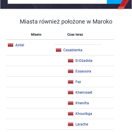
Miasta również położone w Maroko
Miasto
Czas teraz
Azilal
Casablanka
El-Dżadida
Essaouira
Fez
Khemisset
Khenifra
Khouribga
Larache