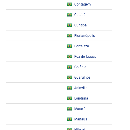
Contagem
Cuiabá
Curitiba
Florianópolis
Fortaleza
Foz do Iguaçu
Goiânia
Guarulhos
Joinville
Londrina
Maceió
Manaus
Niterói