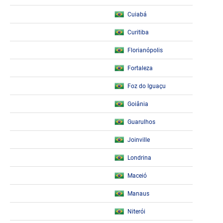
Cuiabá
Curitiba
Florianópolis
Fortaleza
Foz do Iguaçu
Goiânia
Guarulhos
Joinville
Londrina
Maceió
Manaus
Niterói