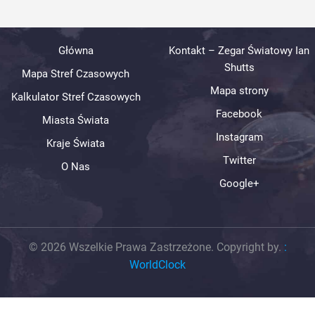
Główna
Kontakt – Zegar Światowy Ian
Shutts
Mapa Stref Czasowych
Mapa strony
Kalkulator Stref Czasowych
Facebook
Miasta Świata
Instagram
Kraje Świata
Twitter
O Nas
Google+
© 2026 Wszelkie Prawa Zastrzeżone. Copyright by.
:
WorldClock