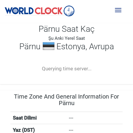
Toggl
naviga
Pärnu Saat Kaç
Şu Anki Yerel Saat
Pärnu
Estonya, Avrupa
--:--
--
--
-- ---- ----
Querying time server...
Time Zone And General Information For
Pärnu
Saat Dilimi
---
Yaz (DST)
---