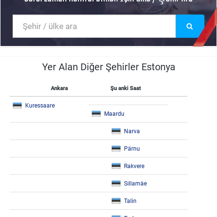
Yer Alan Diğer Şehirler Estonya
Ankara
Şu anki Saat
Kuressaare
Maardu
Narva
Pärnu
Rakvere
Sillamäe
Talin