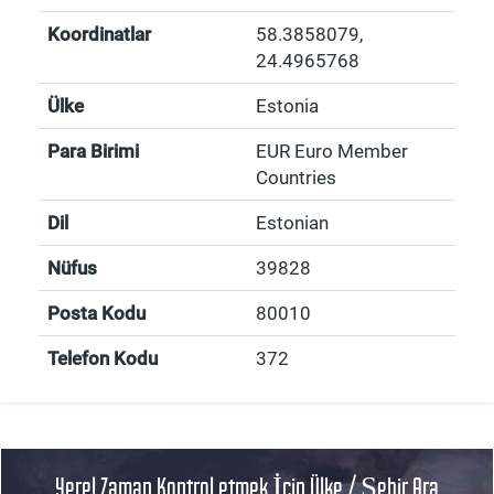
Koordinatlar
58.3858079
,
24.4965768
Ülke
Estonia
Para Birimi
EUR Euro Member
Countries
Dil
Estonian
Nüfus
39828
Posta Kodu
80010
Telefon Kodu
372
Yerel Zaman Kontrol etmek İçin Ülke / Şehir Ara