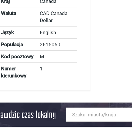
Kraj
Canada
Waluta
CAD Canada
Dollar
Język
English
Populacja
2615060
Kod pocztowy
M
Numer
1
kierunkowy
rawdzic czas lokalny