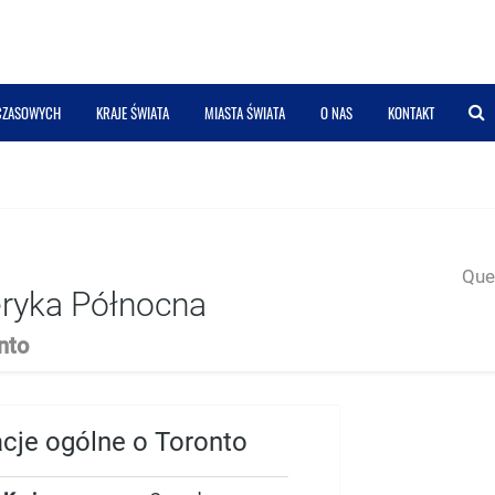
 CZASOWYCH
KRAJE ŚWIATA
MIASTA ŚWIATA
O NAS
KONTAKT
Quer
ryka Północna
nto
acje ogólne o Toronto