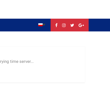
--:--
--
--
ying time server...
-- ---- ----