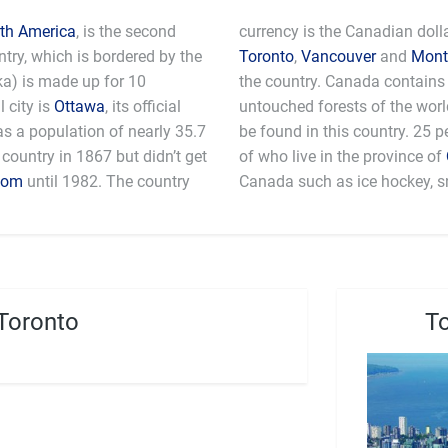
th America
, is the second
currency is the Canadian dolla
ntry, which is bordered by the
Toronto
,
Vancouver
and
Mont
ska) is made up for 10
the country. Canada contains
l city is
Ottawa
, its official
untouched forests of the worl
s a population of nearly 35.7
be found in this country. 25 
country in 1867 but didn’t get
of who live in the province of
dom
until 1982. The country
Canada such as ice hockey, s
Toronto
To