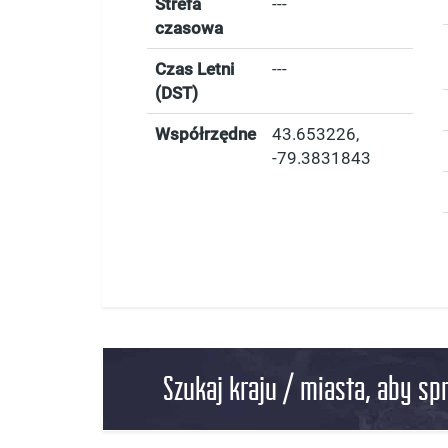
Strefa
---
czasowa
Czas Letni
---
(DST)
Współrzędne
43.653226
,
-79.3831843
Szukaj kraju / miasta, aby sp