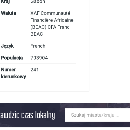
Kraj
Gabon
Waluta
XAF Communauté
Financière Africaine
(BEAC) CFA Franc
BEAC
Język
French
Populacja
703904
Numer
241
kierunkowy
rawdzic czas lokalny