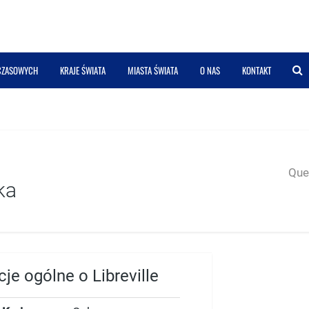
 CZASOWYCH
KRAJE ŚWIATA
MIASTA ŚWIATA
O NAS
KONTAKT
Quer
ka
je ogólne o Libreville