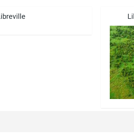
breville
Li