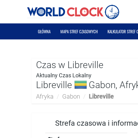
GŁÓWNA
MAPA STREF CZASOWYCH
KALKULATOR STREF
Czas w Libreville
Aktualny Czas Lokalny
Libreville
Gabon, Afry
Afryka
/
Gabon
/
Libreville
Strefa czasowa i informac