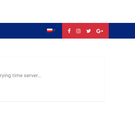
--:--
--
--
ying time server...
-- ---- ----